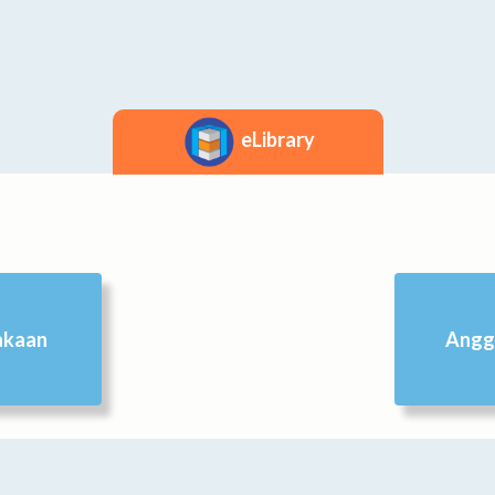
eLibrary
akaan
Angg